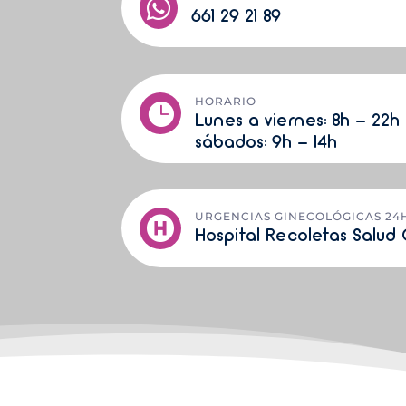

661 29 21 89
HORARIO

Lunes a viernes:
8h - 22h
sá
bados: 9h - 14h
URGENCIAS GINECOLÓGICAS 24

Hospital Recoletas Salu