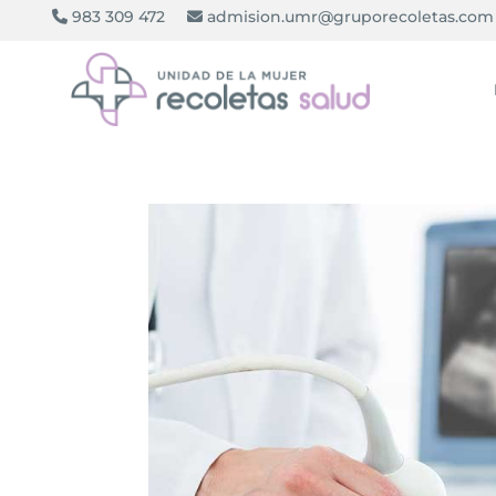
983 309 472
admision.umr@gruporecoletas.com