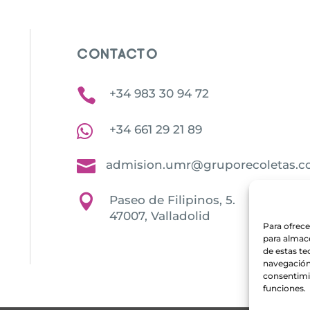
CONTACTO

+34 983 30 94 72

+34 661 29 21 89

admision.umr@gruporecoletas.

Paseo de Filipinos, 5.
47007, Valladolid
Para ofrece
para almace
de estas t
navegación 
consentimie
funciones.