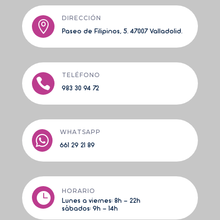
DIRECCIÓN

Paseo de Filipinos, 5. 47007 Valladolid.
TELÉFONO

983 30 94 72
WHATSAPP

661 29 21 89
HORARIO

Lunes a viernes:
8h - 22h
sá
bados: 9h - 14h