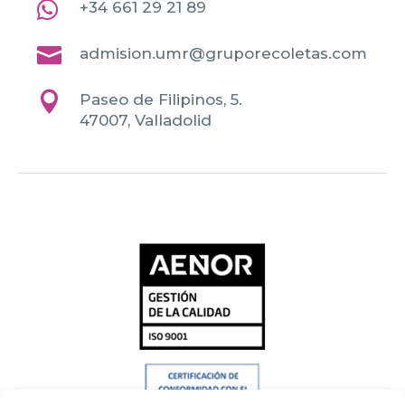

+34 661 29 21 89

admision.umr@gruporecoletas.com

Paseo de Filipinos, 5.
47007, Valladolid