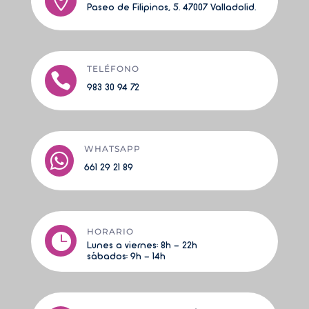

Paseo de Filipinos, 5. 47007 Valladolid.
TELÉFONO

983 30 94 72
WHATSAPP

661 29 21 89
HORARIO

Lunes a viernes:
8h - 22h
sá
bados: 9h - 14h