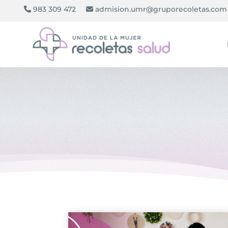
983 309 472
admision.umr@gruporecoletas.com