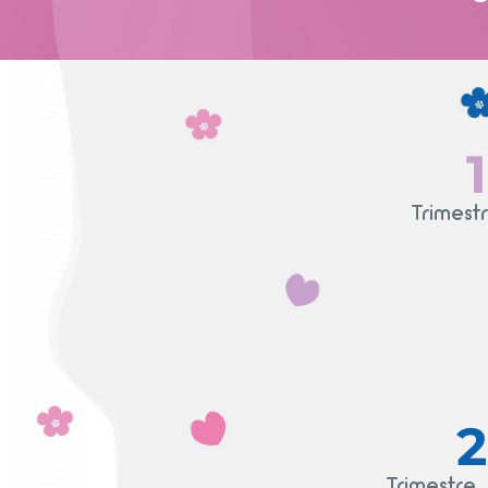
1
Trimest
2
Trimestre