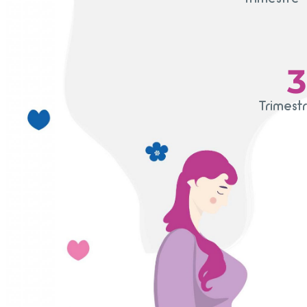
3
Trimest