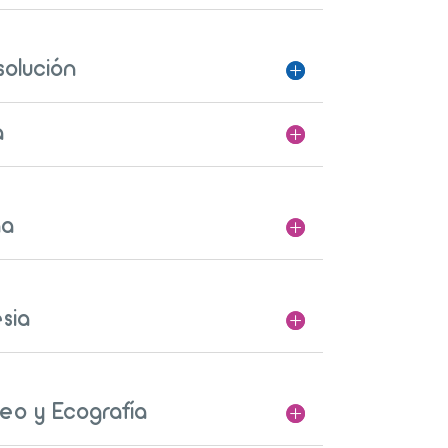
solución
a
na
sia
eo y Ecografía