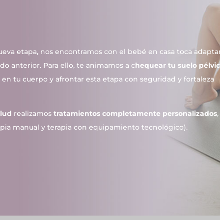
ueva etapa, nos encontramos con el bebé en casa toca adapta
do anterior. Para ello, te animamos a c
hequear tu suelo pélvic
o en tu cuerpo y afrontar esta etapa con seguridad y fortaleza
alud
realizamos
tratamientos completamente personalizados
,
ia manual y terapia con equipamiento tecnológico).