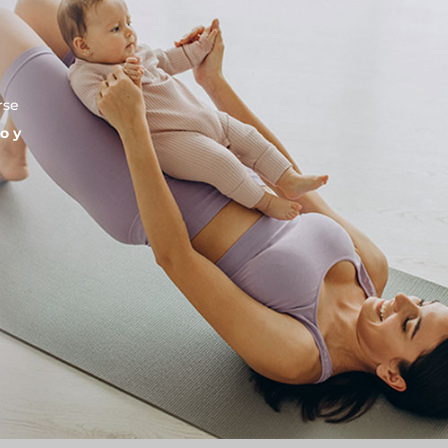
rse
o y