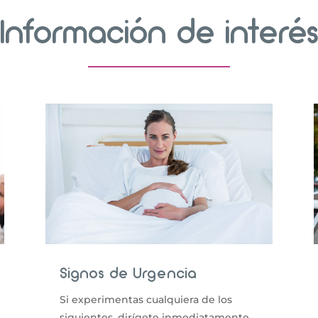
Información de interé
Signos de Urgencia
Si experimentas cualquiera de los
siguientes, dirígete inmediatamente