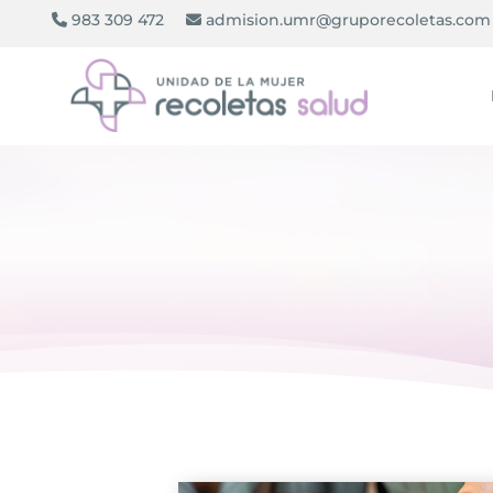
983 309 472
admision.umr@gruporecoletas.com