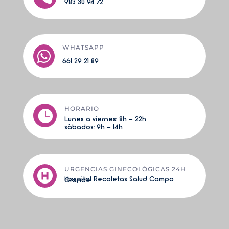
983 30 94 72
WHATSAPP

661 29 21 89
HORARIO

Lunes a viernes:
8h - 22h
sá
bados: 9h - 14h
URGENCIAS GINECOLÓGICAS 24H

Hospital Recoletas Salud Campo Grande