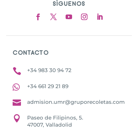
SÍGUENOS
CONTACTO

+34 983 30 94 72

+34 661 29 21 89

admision.umr@gruporecoletas.com

Paseo de Filipinos, 5.
47007, Valladolid