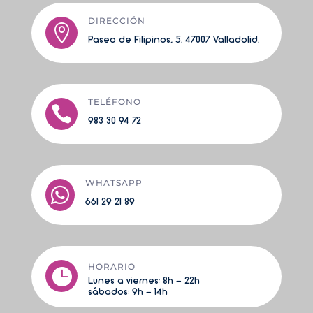
DIRECCIÓN

Paseo de Filipinos, 5. 47007 Valladolid.
TELÉFONO

983 30 94 72
WHATSAPP

661 29 21 89
HORARIO

Lunes a viernes:
8h - 22h
sá
bados: 9h - 14h