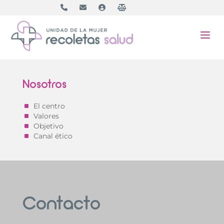
a
Nosotros
^
El centro
^
Valores
^
Objetivo
^
Canal ético
Contacto