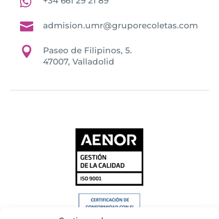

+34 661 29 21 89

admision.umr@gruporecoletas.com

Paseo de Filipinos, 5.
47007, Valladolid